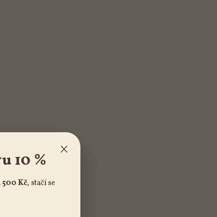
×
vu 10 %
 500 Kč
, stačí se
!