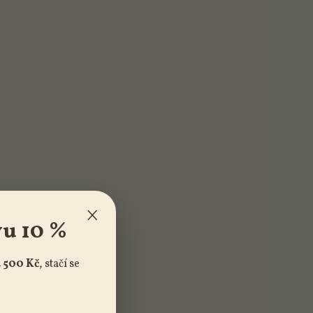
×
vu 10 %
 500 Kč
, stačí se
!