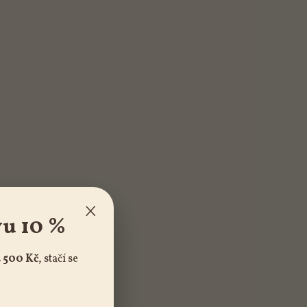
×
vu 10 %
 500 Kč
, stačí se
!